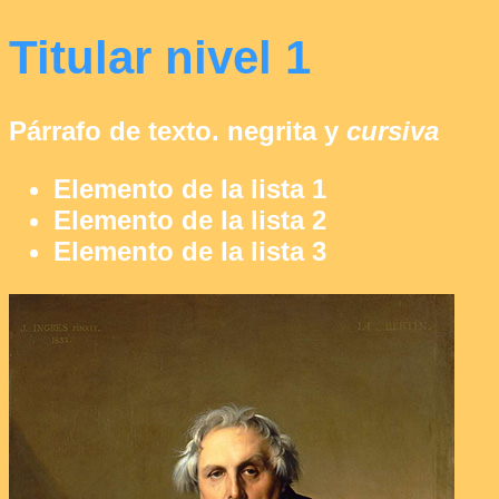
Titular nivel 1
Párrafo de texto.
negrita
y
cursiva
Elemento de la lista 1
Elemento de la lista 2
Elemento de la lista 3